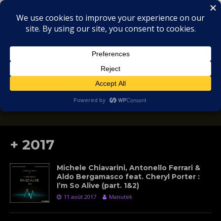
MIX
COLLECTORS
SOULFUL, DEEP HOUSE & GARAGE - MUSIC
REVIEWS
+ 2017
Michele Chiavarini, Antonello Ferrari &
Aldo Bergamasco feat. Cheryl Porter :
I’m So Alive (part. 1&2)
11 août 2017
Manutek