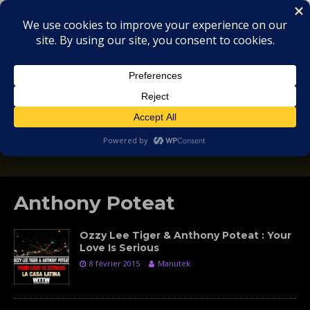
MIX
COLLECTORS
SOULFUL, DEEP HOUSE & GARAGE - MUSIC
REVIEWS
Anthony Poteat
Ozzy Lee Tiger & Anthony Poteat : Your
Love Is Serious
8 février 2015
Manutek