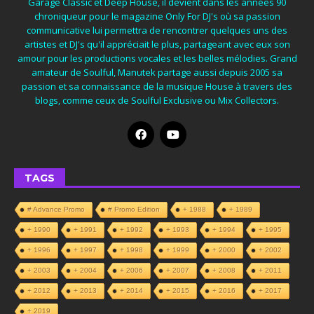
Garage Classic et Deep House, il devient dans les années 90
chroniqueur pour le magazine Only For DJ's où sa passion
communicative lui permettra de rencontrer quelques uns des
artistes et DJ's qu'il appréciait le plus, partageant avec eux son
amour pour les productions vocales et les belles mélodies. Grand
amateur de Soulful, Manutek partage aussi depuis 2005 sa
passion et sa connaissance de la musique House à travers des
blogs, comme ceux de Soulful Exclusive ou Mix Collectors.
TAGS
# Advance Promo
# Promo Edition
+ 1988
+ 1989
+ 1990
+ 1991
+ 1992
+ 1993
+ 1994
+ 1995
+ 1996
+ 1997
+ 1998
+ 1999
+ 2000
+ 2002
+ 2003
+ 2004
+ 2006
+ 2007
+ 2008
+ 2011
+ 2012
+ 2013
+ 2014
+ 2015
+ 2016
+ 2017
+ 2019