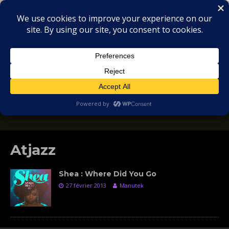
MIX
COLLECTORS
SOULFUL, DEEP HOUSE & GARAGE - MUSIC
REVIEWS
Atjazz
Shea : Where Did You Go
27 février 2013
Manutek