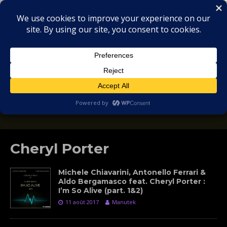
MIX
COLLECTORS
SOULFUL, DEEP HOUSE & GARAGE - MUSIC
REVIEWS
Cheryl Porter
Michele Chiavarini, Antonello Ferrari &
Aldo Bergamasco feat. Cheryl Porter :
I’m So Alive (part. 1&2)
11 août 2017
Manutek