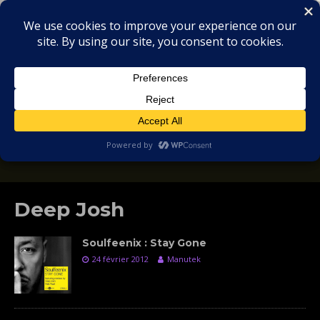
MIX
COLLECTORS
SOULFUL, DEEP HOUSE & GARAGE - MUSIC
REVIEWS
Deep Josh
Soulfeenix : Stay Gone
24 février 2012
Manutek