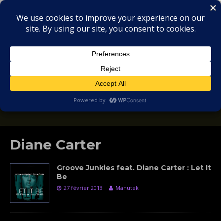
MIX
COLLECTORS
SOULFUL, DEEP HOUSE & GARAGE - MUSIC
REVIEWS
Diane Carter
Groove Junkies feat. Diane Carter : Let It
Be
27 février 2013
Manutek