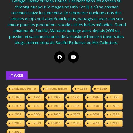
Garage Classic et Deep House, il devient dans les années 90
chroniqueur pour le magazine Only For DJ's où sa passion
communicative lui permettra de rencontrer quelques uns des
artistes et DJ's qu'il appréciait le plus, partageant avec eux son
amour pour les productions vocales et les belles mélodies. Grand
amateur de Soulful, Manutek partage aussi depuis 2005 sa
passion et sa connaissance de la musique House à travers des
blogs, comme ceux de Soulful Exclusive ou Mix Collectors.
TAGS
# Advance Promo
# Promo Edition
+ 1988
+ 1989
+ 1990
+ 1991
+ 1992
+ 1993
+ 1994
+ 1995
+ 1996
+ 1997
+ 1998
+ 1999
+ 2000
+ 2002
+ 2003
+ 2004
+ 2006
+ 2007
+ 2008
+ 2011
+ 2012
+ 2013
+ 2014
+ 2015
+ 2016
+ 2017
+ 2019