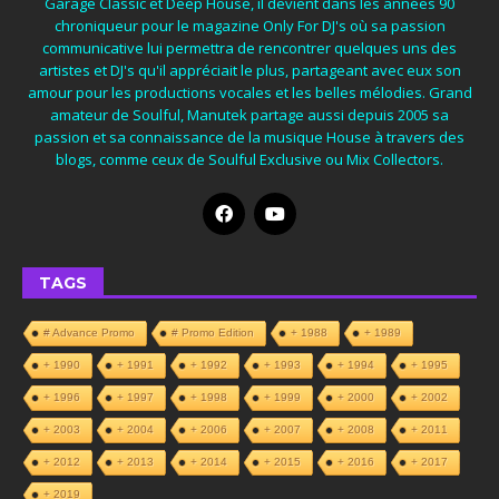
Garage Classic et Deep House, il devient dans les années 90
chroniqueur pour le magazine Only For DJ's où sa passion
communicative lui permettra de rencontrer quelques uns des
artistes et DJ's qu'il appréciait le plus, partageant avec eux son
amour pour les productions vocales et les belles mélodies. Grand
amateur de Soulful, Manutek partage aussi depuis 2005 sa
passion et sa connaissance de la musique House à travers des
blogs, comme ceux de Soulful Exclusive ou Mix Collectors.
TAGS
# Advance Promo
# Promo Edition
+ 1988
+ 1989
+ 1990
+ 1991
+ 1992
+ 1993
+ 1994
+ 1995
+ 1996
+ 1997
+ 1998
+ 1999
+ 2000
+ 2002
+ 2003
+ 2004
+ 2006
+ 2007
+ 2008
+ 2011
+ 2012
+ 2013
+ 2014
+ 2015
+ 2016
+ 2017
+ 2019