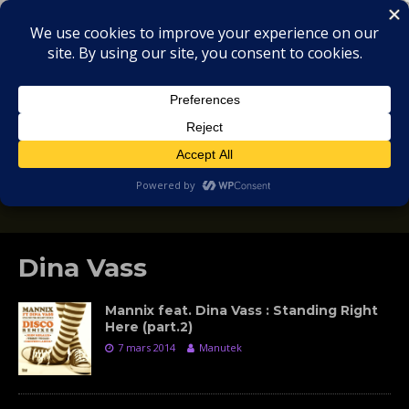
MIX
COLLECTORS
SOULFUL, DEEP HOUSE & GARAGE - MUSIC
REVIEWS
Dina Vass
Mannix feat. Dina Vass : Standing Right
Here (part.2)
7 mars 2014
Manutek