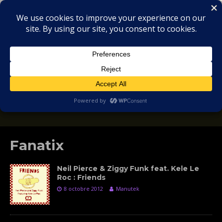
MIX
COLLECTORS
SOULFUL, DEEP HOUSE & GARAGE - MUSIC
REVIEWS
Fanatix
Neil Pierce & Ziggy Funk feat. Kele Le
Roc : Friends
8 octobre 2012
Manutek