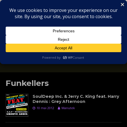
MIX
COLLECTORS
SOULFUL, DEEP HOUSE & GARAGE - MUSIC
REVIEWS
Funkellers
SoulDeep Inc. & Jerry C. King feat. Harry
Dennis : Grey Afternoon
10 mai 2012
Manutek