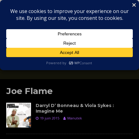
MIX
COLLECTORS
SOULFUL, DEEP HOUSE & GARAGE - MUSIC
REVIEWS
Joe Flame
Darryl D’ Bonneau & Viola Sykes :
Imagine Me
19 juin 2015
Manutek