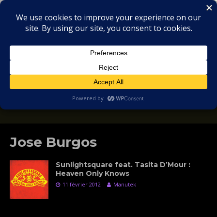
MIX
COLLECTORS
SOULFUL, DEEP HOUSE & GARAGE - MUSIC
REVIEWS
Jose Burgos
Sunlightsquare feat. Tasita D’Mour :
Heaven Only Knows
11 février 2012
Manutek