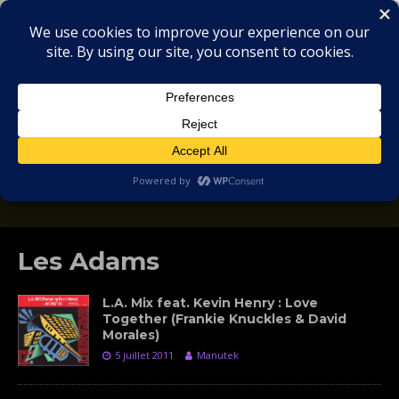
MIX
COLLECTORS
SOULFUL, DEEP HOUSE & GARAGE - MUSIC
REVIEWS
Les Adams
L.A. Mix feat. Kevin Henry : Love
Together (Frankie Knuckles & David
Morales)
5 juillet 2011
Manutek