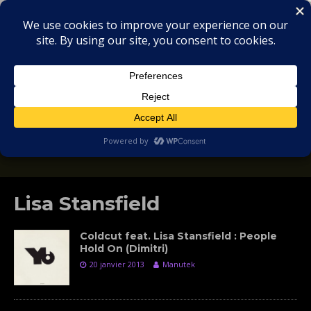
MIX
COLLECTORS
SOULFUL, DEEP HOUSE & GARAGE - MUSIC
REVIEWS
Lisa Stansfield
Coldcut ‎feat. Lisa Stansfield : People
Hold On (Dimitri)
20 janvier 2013
Manutek