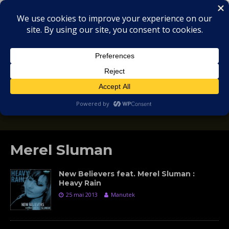
MIX
COLLECTORS
SOULFUL, DEEP HOUSE & GARAGE - MUSIC
REVIEWS
Merel Sluman
New Believers feat. Merel Sluman :
Heavy Rain
25 mai 2013
Manutek