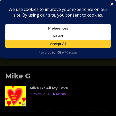
MIX
COLLECTORS
SOULFUL, DEEP HOUSE & GARAGE - MUSIC
REVIEWS
Mike G
Mike G : All My Love
25 mai 2014
Manutek