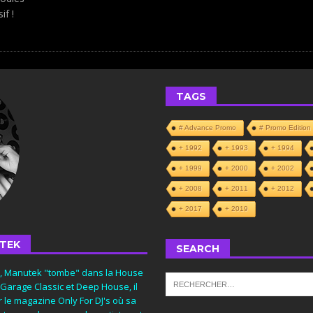
if !
TAGS
# Advance Promo
# Promo Edition
+ 1992
+ 1993
+ 1994
+ 1999
+ 2000
+ 2002
+ 2008
+ 2011
+ 2012
+ 2017
+ 2019
TEK
SEARCH
s, Manutek "tombe" dans la House
 Garage Classic et Deep House, il
 le magazine Only For DJ's où sa