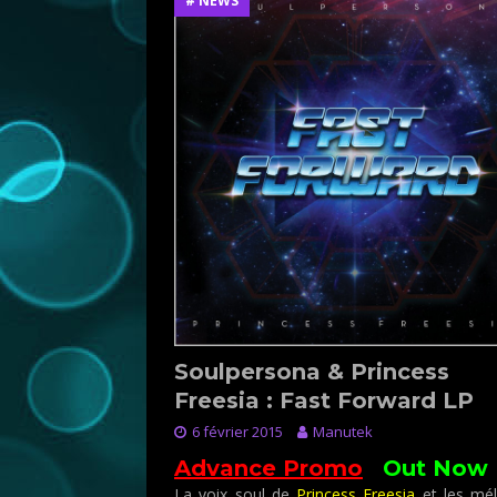
# NEWS
Soulpersona & Princess
Freesia : Fast Forward LP
6 février 2015
Manutek
Advance Promo
:
Out Now
La voix soul de
Princess Freesia
et les mél