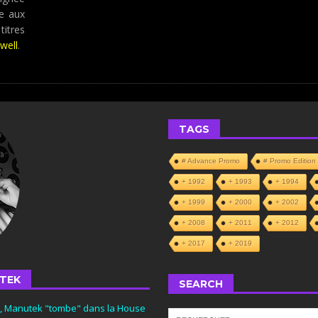
e aux
titres
well
.
TAGS
# Advance Promo
# Promo Edition
+ 1992
+ 1993
+ 1994
+ 1999
+ 2000
+ 2002
+ 2008
+ 2011
+ 2012
+ 2017
+ 2019
TEK
SEARCH
s, Manutek "tombe" dans la House