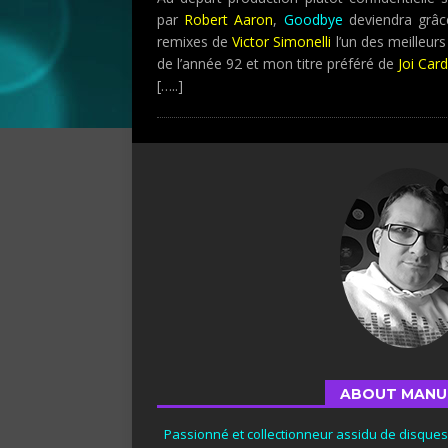
par
Robert Aaron
,
Goodbye
deviendra grâc
remixes de
Victor Simonelli
l’un des meilleurs 
de l’année 92 et mon titre préféré de
Joi Card
[…..]
ABOUT MANU
Passionné et collectionneur assidu de disque