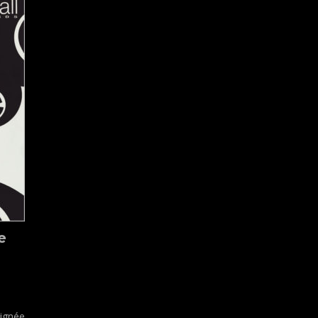
e
signée