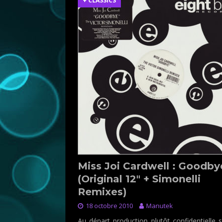
+ CLASSICS
Miss Joi Cardwell : Goodby
(Original 12″ + Simonelli
Remixes)
18 octobre 2010
Manutek
Au départ production plut
ôt confidentielle 