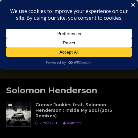
MIX
COLLECTORS
SOULFUL, DEEP HOUSE & GARAGE - MUSIC
REVIEWS
Solomon Henderson
Groove Junkies feat. Solomon
Henderson : Inside My Soul (2015
Remixes)
2 mars 2015
Manutek