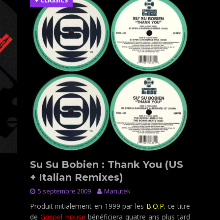
+ CLASSICS
Su Su Bobien : Thank You (US
+ Italian Remixes)
5 septembre 2009
Manutek
Produit initialement en 1999 par les
B.O.P.
ce titre
de
Gospel House
bénéficiera quatre ans plus tard
h
: