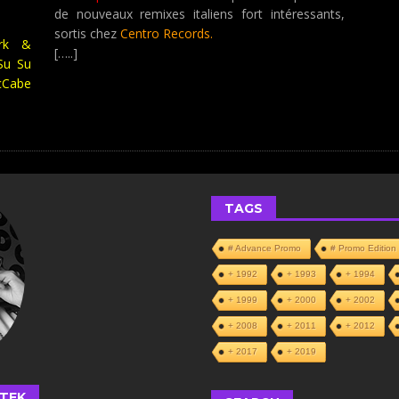
de nouveaux remixes italiens fort intéressants,
sortis chez
Centro Records.
ark &
[…..]
Su Su
cCabe
TAGS
# Advance Promo
# Promo Edition
+ 1992
+ 1993
+ 1994
+ 1999
+ 2000
+ 2002
+ 2008
+ 2011
+ 2012
+ 2017
+ 2019
TEK