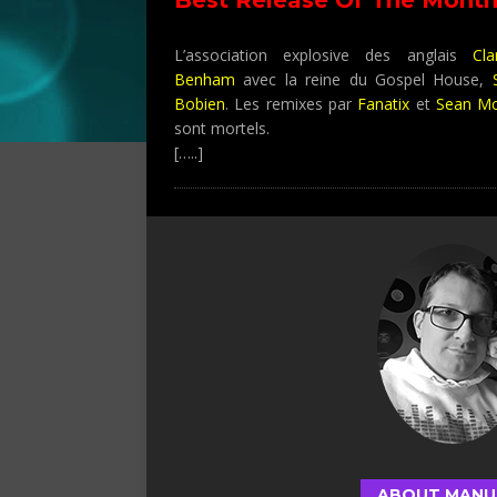
Décembre 2011
L’association explosive des anglais
Cl
Benham
avec la reine du Gospel House,
Bobien
. Les remixes par
Fanatix
et
Sean M
sont mortels.
[…..]
ABOUT MANU