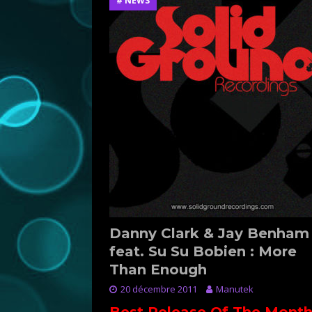
# NEWS
Danny Clark & Jay Benham
feat. Su Su Bobien : More
Than Enough
20 décembre 2011
Manutek
Best Release Of The Mont