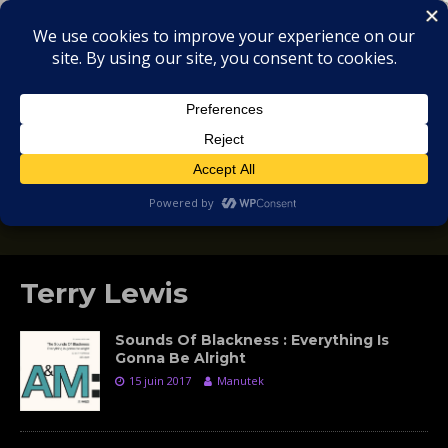
MIX
COLLECTORS
SOULFUL, DEEP HOUSE & GARAGE - MUSIC
REVIEWS
Terry Lewis
Sounds Of Blackness : Everything Is
Gonna Be Alright
15 juin 2017
Manutek