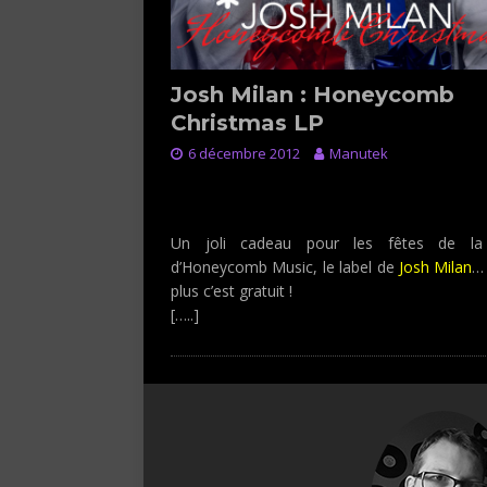
Josh Milan : Honeycomb
Christmas LP
6 décembre 2012
Manutek
News : Full Support Decem
2012
Un joli cadeau pour les fêtes de la
d’
Honeycomb Music
, le label de
Josh Milan
…
plus c’est gratuit !
[…..]