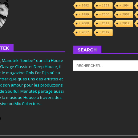
+ 1992
+ 1993
+ 1994
+ 1999
+ 2000
+ 2002
+ 2008
+ 2011
+ 2012
+ 2017
+ 2019
TEK
SEARCH
s, Manutek "tombe" dans la House
 Garage Classic et Deep House, il
 le magazine Only For DJ's où sa
trer quelques uns des artistes et
eux son amour pour les productions
 de Soulful, Manutek partage aussi
e la musique House à travers des
ive ou Mix Collectors.