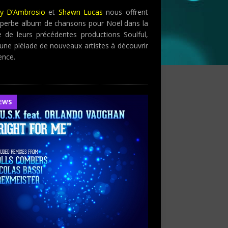
y D’Ambrosio
et
Shawn Lucas
nous offrent
uperbe album de chansons pour Noël dans la
e de leurs précédentes productions Soulful,
une pléiade de nouveaux artistes à découvrir
ence.
EWS