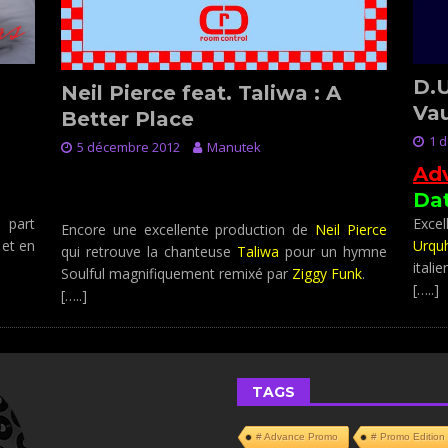
D.U
Neil Pierce feat. Taliwa : A
Vau
Better Place
1 
5 décembre 2012
Manutek
ber
Ad
News : Best Release Of The
Da
Month December 2012
 part
Exce
Encore une excellente production de
Neil Pierce
 et en
Urqu
qui retrouve la chanteuse
Taliwa
pour un hymne
itali
Soulful magnifiquement remixé par
Ziggy Funk
.
[…..]
[…..]
TAGS
# Advance Promo
# Promo Edition