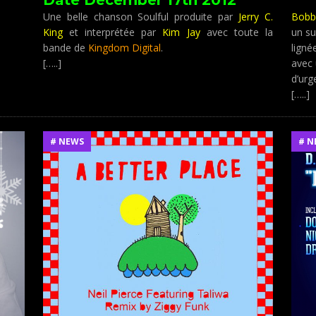
Une belle chanson Soulful produite par
Jerry C.
Bobb
King
et interprétée par
Kim Jay
avec toute la
un s
bande de
Kingdom Digital
.
ligné
[…..]
avec 
d’urg
[…..]
# NEWS
# N