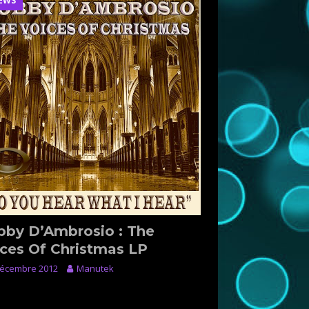
EWS
bby D’Ambrosio : The
ces Of Christmas LP
décembre 2012
Manutek
s : Best Release Of The
nth December 2012