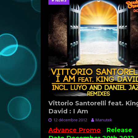
# NEWS
Vittorio Santorelli feat. Kin
David : I Am
12 décembre 2012
Manutek
Advance Promo
:
Release
Date December 20th 2012