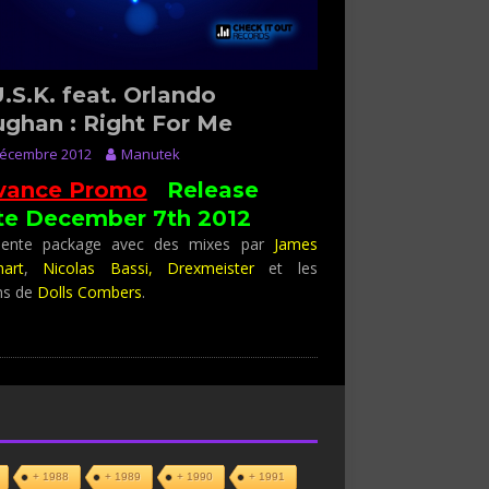
.S.K. feat. Orlando
ghan : Right For Me
décembre 2012
Manutek
vance Promo
:
Release
te December 7th 2012
llente package avec des mixes par
James
hart
,
Nicolas Bassi,
Drexmeister
et les
ens de
Dolls Combers
.
+ 1988
+ 1989
+ 1990
+ 1991