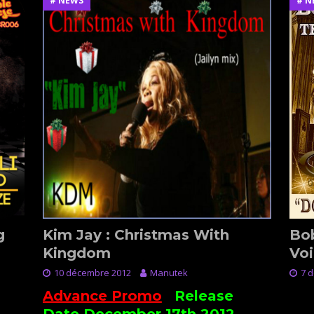
# NEWS
# N
g
Kim Jay : Christmas With
Bo
Kingdom
Voi
10 décembre 2012
Manutek
7 
Advance Promo
:
Release
New
Date December 17th 2012
Mo