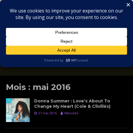
MIX
COLLECTORS
SOULFUL, DEEP HOUSE & GARAGE - MUSIC
REVIEWS
Mois :
mai 2016
Donna Summer : Love’s About To
Change My Heart (Cole & Clivillés)
27 mai 2016
Manutek