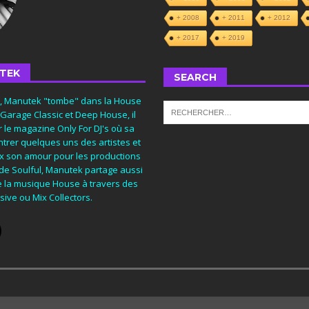
+ 2008
+ 2011
+ 2012
+ 2017
+ 2019
TEK
SEARCH
s, Manutek "tombe" dans la House
 Garage Classic et Deep House, il
 le magazine Only For DJ's où sa
trer quelques uns des artistes et
eux son amour pour les productions
 de Soulful, Manutek partage aussi
e la musique House à travers des
ive ou Mix Collectors.