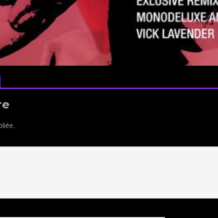
re
liée.