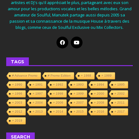
artistes et DJ's qu'il appréciait le plus, partageant avec eux son
amour pour les productions vocales et les belles mélodies. Grand
amateur de Soulful, Manutek partage aussi depuis 2005 sa
passion et sa connaissance de la musique House à travers des
blogs, comme ceux de Soulful Exclusive ou Mix Collectors.
TAGS
# Advance Promo
# Promo Edition
+ 1988
+ 1989
+ 1990
+ 1991
+ 1992
+ 1993
+ 1994
+ 1995
+ 1996
+ 1997
+ 1998
+ 1999
+ 2000
+ 2002
+ 2003
+ 2004
+ 2006
+ 2007
+ 2008
+ 2011
+ 2012
+ 2013
+ 2014
+ 2015
+ 2016
+ 2017
+ 2019
SEARCH