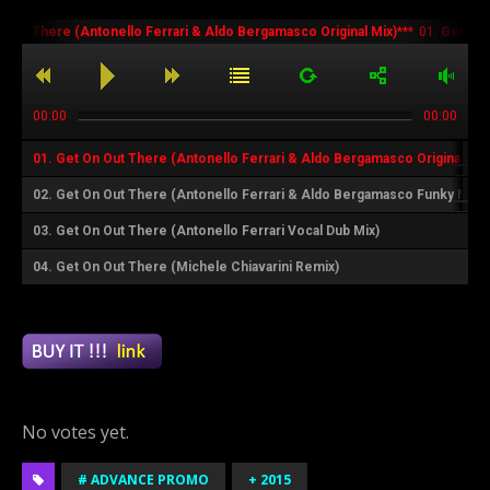
ut There (Antonello Ferrari & Aldo Bergamasco Original Mix)
***
01.
Get On Ou
00:00
00:00
01.
Get On Out There (Antonello Ferrari & Aldo Bergamasco Original Mix
02.
Get On Out There (Antonello Ferrari & Aldo Bergamasco Funky Mix)
03.
Get On Out There (Antonello Ferrari Vocal Dub Mix)
04.
Get On Out There (Michele Chiavarini Remix)
Rate this item:
Submit Rating
No votes yet.
# ADVANCE PROMO
+ 2015