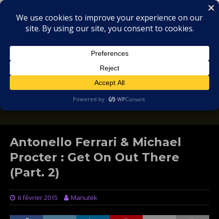
MIX
COLLECTORS
SOULFUL, DEEP HOUSE & GARAGE - MUSIC
REVIEWS
Antonello Ferrari & Michael
Procter : Get On Out There
(Part. 2)
6 février 2015
Manutek