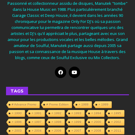
Passionné et collectionneur assidu de disques, Manutek "tombe"
dans la House Music en 1988. Plus particulièrement branché
Garage Classic et Deep House, il devient dans les années 90
chroniqueur pour le magazine Only For DJ's où sa passion
communicative lui permettra de rencontrer quelques uns des
artistes et DJ's qu'il appréciait le plus, partageant avec eux son
amour pour les productions vocales et les belles mélodies. Grand
amateur de Soulful, Manutek partage aussi depuis 2005 sa
passion et sa connaissance de la musique House à travers des
blogs, comme ceux de Soulful Exclusive ou Mix Collectors.
TAGS
# Advance Promo
# Promo Edition
+ 1988
+ 1989
+ 1990
+ 1991
+ 1992
+ 1993
+ 1994
+ 1995
+ 1996
+ 1997
+ 1998
+ 1999
+ 2000
+ 2002
+ 2003
+ 2004
+ 2006
+ 2007
+ 2008
+ 2011