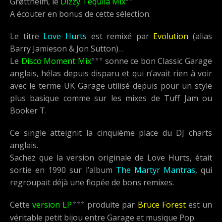
Grøttheim, le
Dizzy Tequila Mix
A écouter en bonus de cette sélection.
Le titre
Love Hurts
est remixé par
Evolution
(alias
Barry Jamieson & Jon Sutton)…
⭐⭐⭐
Le
Disco Moment Mix
sonne ce bon Classic Garage
anglais, hélas depuis disparu et qui n’avait rien à voir
avec le terme UK Garage utilisé depuis pour un style
plus basique comme sur les mixes de Tuff Jam ou
Booker T.
Ce single atteignit la cinquième place du DJ charts
anglais.
Sachez que la version originale de Love Hurts, était
sortie en 1990 sur l’album
The Martyr Mantras
, qui
regroupait déjà une flopée de bons remixes.
⭐⭐⭐
Cette
version LP
produite par
Bruce Forest
est un
véritable petit bijou entre Garage et musique Pop.