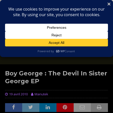
MIX
COLLECTORS
SOULFUL, DEEP HOUSE & GARAGE - MUSIC
REVIEWS
Boy George : The Devil In Sister
George EP
19 avril 2010
Manutek