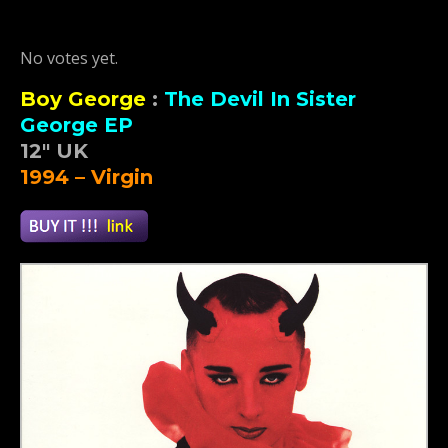
Rate this item:
Submit Rating
No votes yet.
Boy George
:
The Devil In Sister
George EP
12″ UK
1994 – Virgin