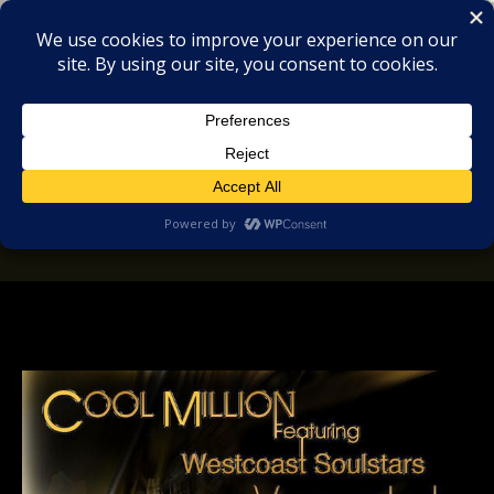
MIX
COLLECTORS
SOULFUL, DEEP HOUSE & GARAGE - MUSIC
REVIEWS
b004