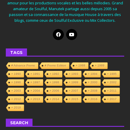
amour pour les productions vocales et les belles mélodies. Grand
amateur de Soulful, Manutek partage aussi depuis 2005 sa
passion et sa connaissance de la musique House à travers des
blogs, comme ceux de Soulful Exclusive ou Mix Collectors.
TAGS
# Advance Promo
# Promo Edition
+ 1988
+ 1989
+ 1990
+ 1991
+ 1992
+ 1993
+ 1994
+ 1995
+ 1996
+ 1997
+ 1998
+ 1999
+ 2000
+ 2002
+ 2003
+ 2004
+ 2006
+ 2007
+ 2008
+ 2011
+ 2012
+ 2013
+ 2014
+ 2015
+ 2016
+ 2017
+ 2019
SEARCH