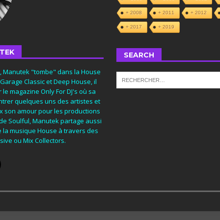
+ 2008
+ 2011
+ 2012
+ 2017
+ 2019
TEK
SEARCH
s, Manutek "tombe" dans la House
 Garage Classic et Deep House, il
 le magazine Only For DJ's où sa
trer quelques uns des artistes et
eux son amour pour les productions
 de Soulful, Manutek partage aussi
e la musique House à travers des
ive ou Mix Collectors.