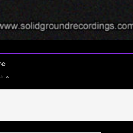
re
liée.