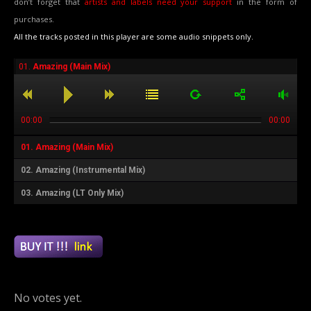
don’t forget that
artists and labels need your support
in the form of
purchases.
All the tracks posted in this player are some audio snippets only.
01.
Amazing (Main Mix)
00:00
00:00
01.
Amazing (Main Mix)
02.
Amazing (Instrumental Mix)
03.
Amazing (LT Only Mix)
Rate this item:
Submit Rating
No votes yet.