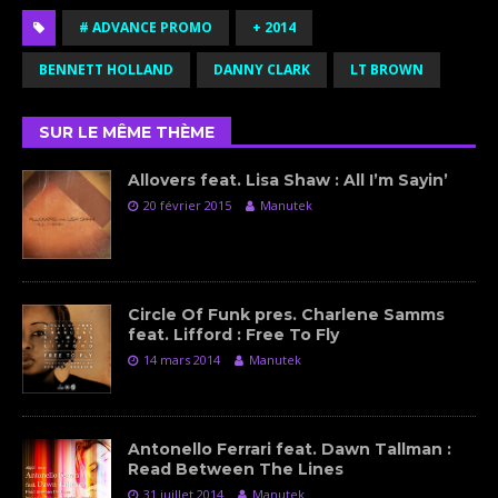
# ADVANCE PROMO
+ 2014
BENNETT HOLLAND
DANNY CLARK
LT BROWN
SUR LE MÊME THÈME
Allovers feat. Lisa Shaw : All I’m Sayin’
20 février 2015
Manutek
Circle Of Funk pres. Charlene Samms
feat. Lifford : Free To Fly
14 mars 2014
Manutek
Antonello Ferrari feat. Dawn Tallman :
Read Between The Lines
31 juillet 2014
Manutek