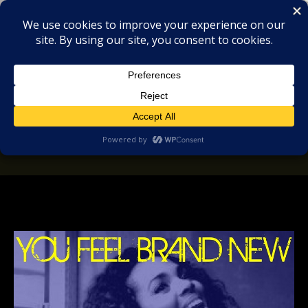
MIX
COLLECTORS
SOULFUL, DEEP HOUSE & GARAGE - MUSIC
REVIEWS
f006