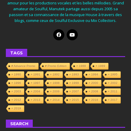
amour pour les productions vocales et les belles mélodies. Grand
amateur de Soulful, Manutek partage aussi depuis 2005 sa
passion et sa connaissance de la musique House à travers des
blogs, comme ceux de Soulful Exclusive ou Mix Collectors.
TAGS
# Advance Promo
# Promo Edition
+ 1988
+ 1989
+ 1990
+ 1991
+ 1992
+ 1993
+ 1994
+ 1995
+ 1996
+ 1997
+ 1998
+ 1999
+ 2000
+ 2002
+ 2003
+ 2004
+ 2006
+ 2007
+ 2008
+ 2011
+ 2012
+ 2013
+ 2014
+ 2015
+ 2016
+ 2017
+ 2019
SEARCH