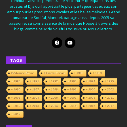
communicative lui permettra de rencontrer quelques uns des
artistes et DJ's qu'il appréciait le plus, partageant avec eux son
amour pour les productions vocales et les belles mélodies. Grand
amateur de Soulful, Manutek partage aussi depuis 2005 sa
passion et sa connaissance de la musique House à travers des
blogs, comme ceux de Soulful Exclusive ou Mix Collectors.
TAGS
# Advance Promo
# Promo Edition
+ 1988
+ 1989
+ 1990
+ 1991
+ 1992
+ 1993
+ 1994
+ 1995
+ 1996
+ 1997
+ 1998
+ 1999
+ 2000
+ 2002
+ 2003
+ 2004
+ 2006
+ 2007
+ 2008
+ 2011
+ 2012
+ 2013
+ 2014
+ 2015
+ 2016
+ 2017
+ 2019