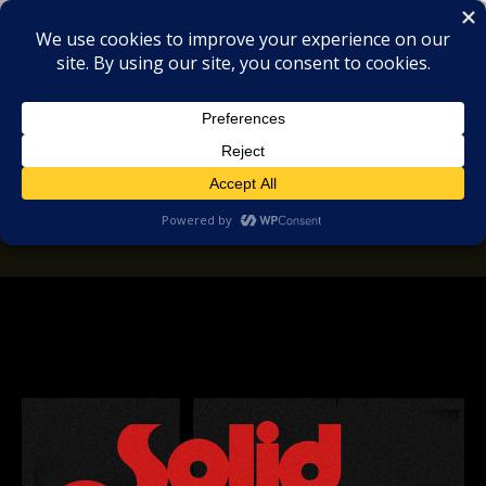
MIX
COLLECTORS
SOULFUL, DEEP HOUSE & GARAGE - MUSIC
REVIEWS
Artwork Â© Soulfunk Digital
2005