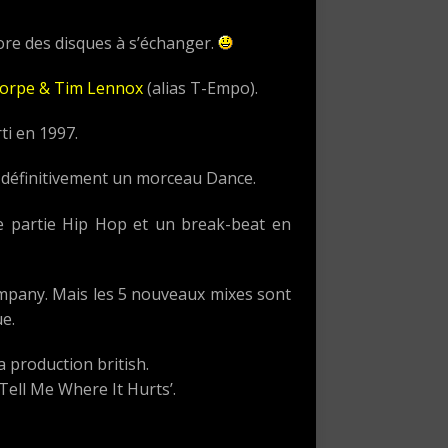
core des disques à s’échanger.
horpe & Tim Lennox
(alias T-Empo).
ti en 1997.
 définitivement un morceau Dance.
e partie Hip Hop et un break-beat en
mpany. Mais les 5 nouveaux mixes sont
e.
a production british.
‘Tell Me Where It Hurts’.