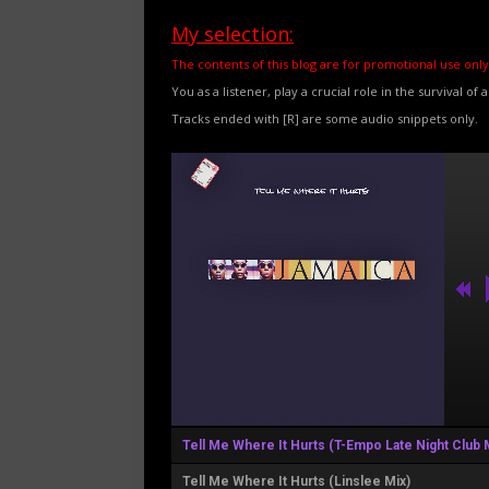
My selection:
The contents of this blog are for promotional use only
You as a listener, play a crucial role in the survival of 
Tracks ended with [R] are some audio snippets only.
Tell Me Where It Hurts (T-Empo Late Night Club 
Tell Me Where It Hurts (Linslee Mix)