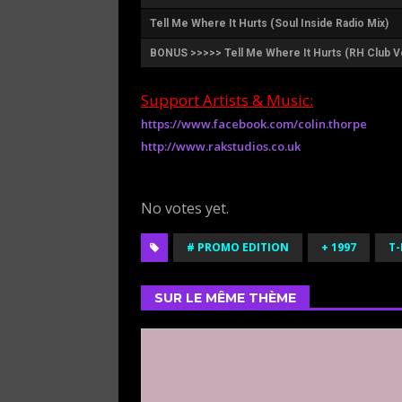
Tell Me Where It Hurts (Soul Inside Radio Mix)
BONUS >>>>> Tell Me Where It Hurts (RH Club V
Support Artists & Music:
https://www.facebook.com/colin.thorpe
http://www.rakstudios.co.uk
Rate this item:
Submit Rating
No votes yet.
# PROMO EDITION
+ 1997
T
SUR LE MÊME THÈME