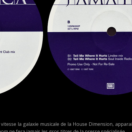
vitesse la galaxie musicale de la House Dimension, apparais
nom ne fera jamais les gros titres de la presse spécialisée…