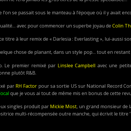
ue l’on se passait sous le manteau à l’époque où il y avait en
qualité… avec pour commencer un superbe joyau de
Colin T
 titre à leur remix de « Darlesia : Everlasting », lui-aussi sor
elque chose de planant, dans un style pop… tout en restant
o. Le premier remixé par
Linslee Campbell
avec une petit
onne plutôt R&B.
ixé par
RH Factor
pour sa sortie US sur National Record Co
ocal
que je vous ai tout de même mis en bonus de cette revu
eux singles produit par
Mickie Most
, un grand monsieur de l
sitrice multi-récompensée outre manche, qui écrivit le titre 