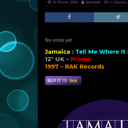
15 février 2009
Manutek
+ Classics
Rate this item:
Submit Rating
No votes yet.
Jamaica
:
Tell Me Where It
12″ UK –
Promo
1997 – RAK Records