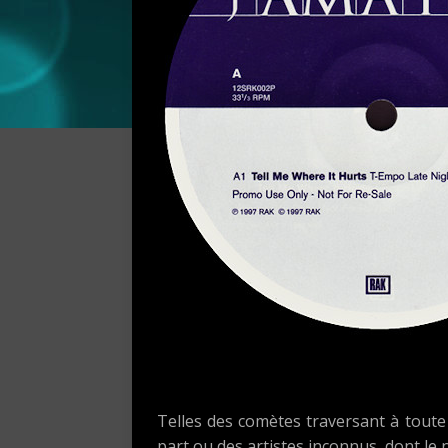
Telles des comètes traversant à toute 
part ou des artistes inconnus, dont le 