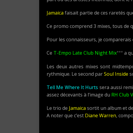
Jamaica
faisait partie de ces raretés q
Ce promo comprend 3 mixes, tous de 
Pour les connaisseurs, je comparerais ce
⭐⭐⭐
Ce
T-Empo Late Club Night Mix
a qu
Les deux autres mixes sont midtemp
rythmique. Le second par
Soul Inside
s
Tell Me Where It Hurts
sera aussi rem
assez décevants à l’image du
RH Club V
Le trio de
Jamaica
sortit un album et d
A noter que c’est
Diane Warren
, compo