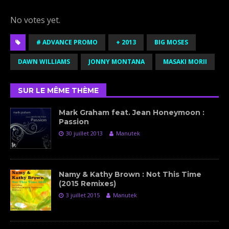
Rate this item:
Submit Rating
No votes yet.
# ADVANCE PROMO
+ 2013
BIG MOSES
DAWN WILLIAMS
JONNY MONTANA
MASAKI MORII
SUR LE MÊME THÈME
Mark Graham feat. Jean Honeymoon :
Passion
30 juillet 2013
Manutek
Namy & Kathy Brown : Not This Time
(2015 Remixes)
3 juillet 2015
Manutek