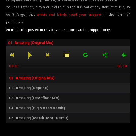
You as a listener, play a crucial role in the survival of any style of music, so
don’t forget that
artists and labels need your support
in the form of
purchases.
All the tracks posted in this player are some audio snippets only.
01.
Amazing (Original Mix)
00:00
00:00
01.
Amazing (Original Mix)
02.
Amazing (Reprise)
03.
Amazing (Deepfloor Mix)
04.
Amazing (Big Moses Remix)
05.
Amazing (Masaki Morii Remix)