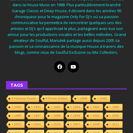
dans la House Music en 1988. Plus particulièrement branché
Garage Classic et Deep House, il devient dans les années 90
chroniqueur pour le magazine Only For DJ's où sa passion
communicative lui permettra de rencontrer quelques uns des
artistes et DJ's qu'il appréciait le plus, partageant avec eux son
amour pour les productions vocales et les belles mélodies. Grand
amateur de Soulful, Manutek partage aussi depuis 2005 sa
passion et sa connaissance de la musique House à travers des
blogs, comme ceux de Soulful Exclusive ou Mix Collectors.
TAGS
# Advance Promo
# Promo Edition
+ 1988
+ 1989
+ 1990
+ 1991
+ 1992
+ 1993
+ 1994
+ 1995
+ 1996
+ 1997
+ 1998
+ 1999
+ 2000
+ 2002
+ 2003
+ 2004
+ 2006
+ 2007
+ 2008
+ 2011
+ 2012
+ 2013
+ 2014
+ 2015
+ 2016
+ 2017