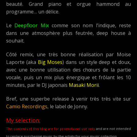
beauté. Grand piano et orgue hammond au
programme… un délice.
Le
Deepfloor Mix
comme son nom l’indique, reste
dans une atmosphère plus feutrée, deep house à
souhait.
Côté remix, une très bonne réalisation par Moise
Laporte (aka
Big Moses
) dans un style deep et doux,
avec une bonne utilisation des chœurs de la partie
vocale, puis un mix plus énergique et frôlant les 10
minutes, par le DJ japonais
Masaki Morii
.
Bref, une superbe release à venir très très vite sur
Camio Recordings
, le label de Jonny.
My selection:
The contents of this blog are for promotional use only
and are not intended
to replace purchasing music by the artists for your music collection.