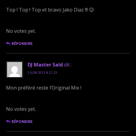
Top ! Top ! Top et bravo Jako Diaz !!! 😉
Rate this item:
Submit Rating
No votes yet.
RÉPONDRE
DJ Master Saïd
dit :
3 JUIN 2013 À 21:23
Mon préféré reste l’Original Mix !
Rate this item:
Submit Rating
No votes yet.
RÉPONDRE