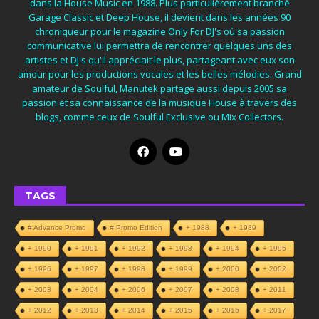
dans la House Music en 1988. Plus particulièrement branché
Garage Classic et Deep House, il devient dans les années 90
chroniqueur pour le magazine Only For DJ's où sa passion
communicative lui permettra de rencontrer quelques uns des
artistes et DJ's qu'il appréciait le plus, partageant avec eux son
amour pour les productions vocales et les belles mélodies. Grand
amateur de Soulful, Manutek partage aussi depuis 2005 sa
passion et sa connaissance de la musique House à travers des
blogs, comme ceux de Soulful Exclusive ou Mix Collectors.
TAGS
# Advance Promo
# Promo Edition
+ 1988
+ 1989
+ 1990
+ 1991
+ 1992
+ 1993
+ 1994
+ 1995
+ 1996
+ 1997
+ 1998
+ 1999
+ 2000
+ 2002
+ 2003
+ 2004
+ 2006
+ 2007
+ 2008
+ 2011
+ 2012
+ 2013
+ 2014
+ 2015
+ 2016
+ 2017