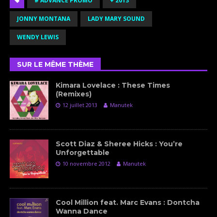
# ADVANCE PROMO
+ 2013
JONNY MONTANA
LADY MARY SOUND
WENDY LEWIS
SUR LE MÊME THÈME
Kimara Lovelace : These Times
(Remixes)
12 juillet 2013
Manutek
Scott Diaz & Sheree Hicks : You’re
Unforgettable
10 novembre 2012
Manutek
Cool Million feat. Marc Evans : Dontcha
Wanna Dance