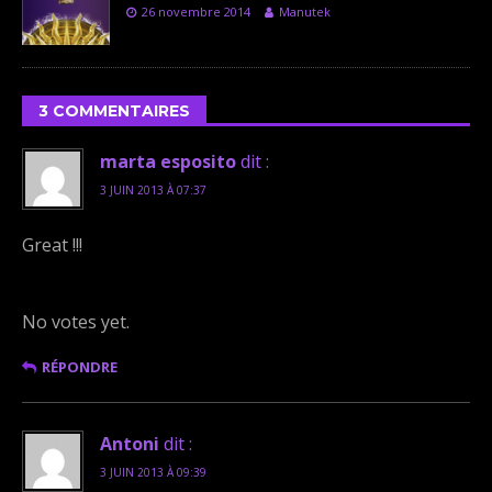
26 novembre 2014
Manutek
3 COMMENTAIRES
marta esposito
dit :
3 JUIN 2013 À 07:37
Great !!!
Rate this item:
Submit Rating
No votes yet.
RÉPONDRE
Antoni
dit :
3 JUIN 2013 À 09:39