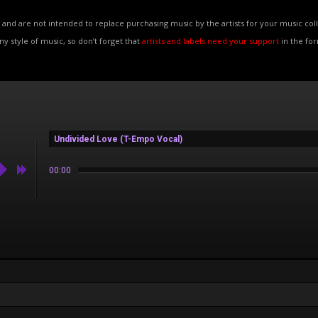
and are not intended to replace purchasing music by the artists for your music coll
any style of music, so don’t forget that
artists and labels need your support
in the fo
Undivided Love (T-Empo Vocal)
00:00