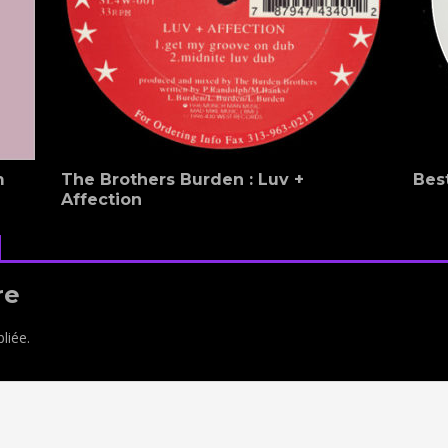
m
The Brothers Burden : Luv +
Bes
Affection
re
liée.