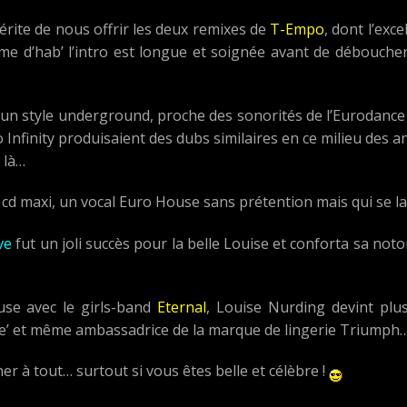
érite de nous offrir les deux remixes de
T-Empo
, dont l’exce
me d’hab’ l’intro est longue et soignée avant de déboucher
un style underground, proche des sonorités de l’Eurodance de
Infinity produisaient des dubs similaires en ce milieu des an
 là…
e cd maxi, un vocal Euro House sans prétention mais qui se l
ve
fut un joli succès pour la belle Louise et conforta sa noto
use avec le girls-band
Eternal
, Louise Nurding devint plus
ce’ et même ambassadrice de la marque de lingerie Triumph
 à tout… surtout si vous êtes belle et célèbre !