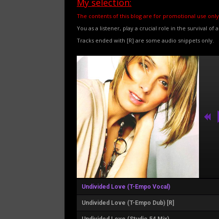
My selection:
The contents of this blog are for promotional use only
You as a listener, play a crucial role in the survival of 
Tracks ended with [R] are some audio snippets only.
Undivided Love (T-Empo Vocal)
Undivided Love (T-Empo Dub) [R]
Undivided Love (Studio 54 Mix)