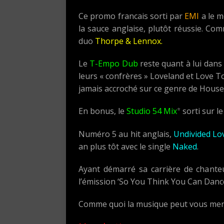
Ce promo francais sorti par
EMI
a le m
la sauce anglaise, plutôt réussie. Com
duo
Thorpe & Lennox.
Le
T-Empo Dub
reste quant à lui dans 
leurs « confrères » Loveland et Love To 
jamais accroché sur ce genre de House
⭐
En bonus, le
Studio 54 Mix
sorti sur l
Numéro 5 au hit anglais,
Undivided Lo
an plus tôt avec le single
Naked
.
Ayant démarré sa carrière de chante
l’émission ‘So You Think You Can Dan
Comme quoi la musique peut vous mener