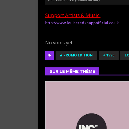
Support Artists & Music:
http://www.louiseredknappofficial.co.uk
Rate this item:
Submit Rating
No votes yet.
# PROMO EDITION
+ 1996
LO
SUR LE MÊME THÈME