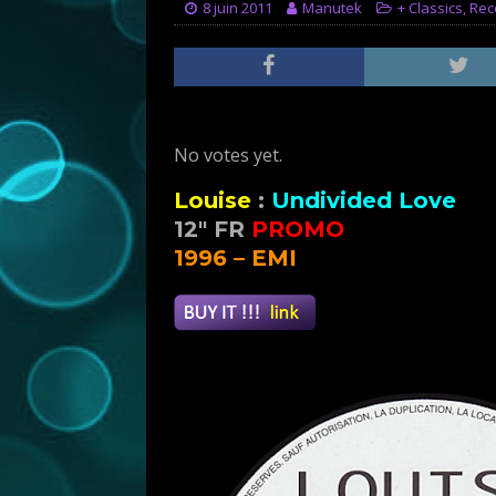
8 juin 2011
Manutek
+ Classics
,
Re
Rate this item:
Submit Rating
No votes yet.
Louise
:
Undivided Love
12″ FR
PROMO
1996 – EMI