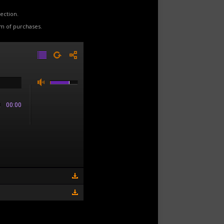
ection.
rm of purchases.
00:00