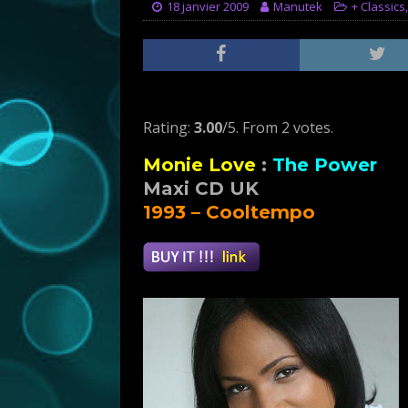
18 janvier 2009
Manutek
+ Classics
Rate this item:
Submit Rating
Rating:
3.00
/5. From 2 votes.
Monie Love
:
The Power
Maxi CD UK
1993 – Cooltempo