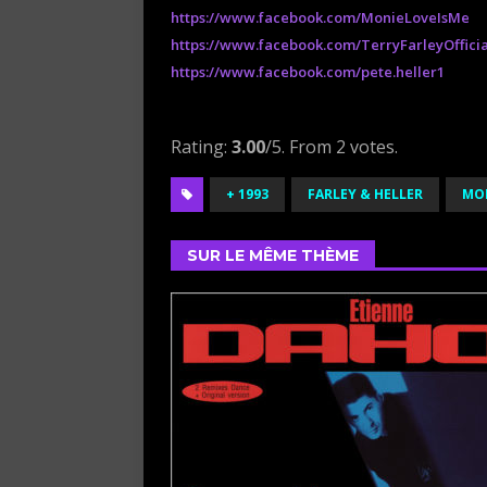
https://www.facebook.com/MonieLoveIsMe
https://www.facebook.com/TerryFarleyOfficia
https://www.facebook.com/pete.heller1
Rate this item:
Submit Rating
Rating:
3.00
/5. From 2 votes.
+ 1993
FARLEY & HELLER
MO
SUR LE MÊME THÈME