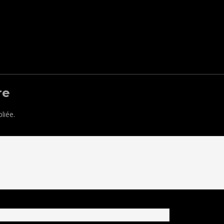
re
liée.