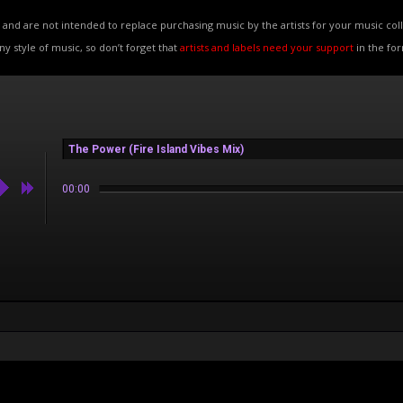
and are not intended to replace purchasing music by the artists for your music coll
any style of music, so don’t forget that
artists and labels need your support
in the fo
The Power (Fire Island Vibes Mix)
00:00