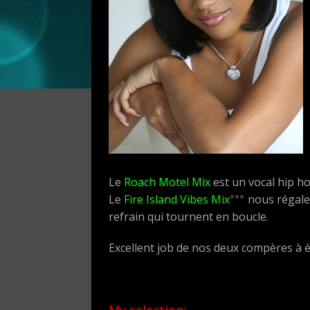
Le
Roach Motel Mix
est un vocal hip h
⭐⭐⭐
Le
Fire Island Vibes Mix
nous régale 
refrain qui tournent en boucle.
Excellent job de nos deux compères à 