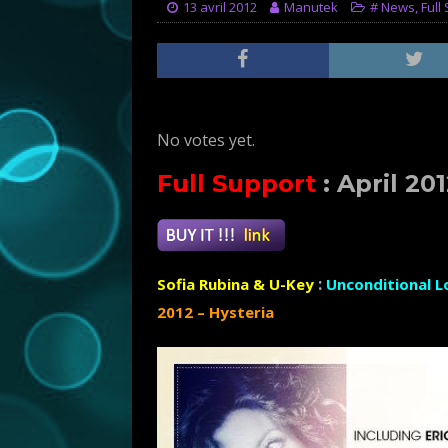
13 avril 2012
Manutek
# News
,
Full
Rate this item:
Submit Rating
No votes yet.
Full Support
:
April 20
:
Sofia Rubina & U-Key
Unconditional L
2012 – Hysteria