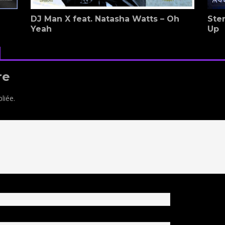
DJ Man X feat. Natasha Watts – Oh
Ster
Yeah
Up
re
liée.