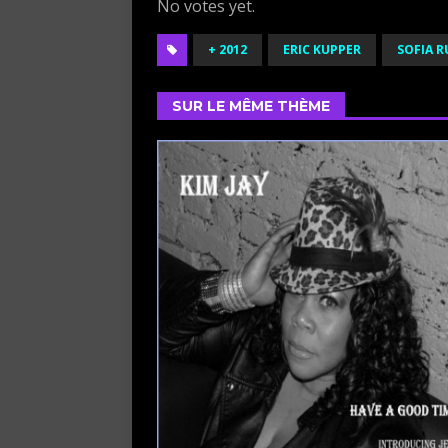
No votes yet.
+ 2012
ERIC KUPPER
SOFIA R
SUR LE MÊME THÈME