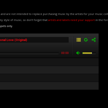
and are not intended to replace purchasing music by the artists for your music coll
any style of music, so don’t forget that
artists and labels need your support
in the fo
ppets only.
onal Love (Original)
00:00