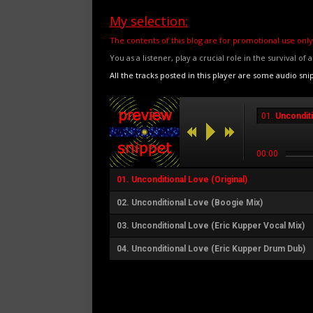
My selection:
The contents of this blog are for promotional use only
You as a listener, play a crucial role in the survival of 
All the tracks posted in this player are some audio sni
01.
Unconditi
00:00
01.
Unconditional Love (Original)
02.
Unconditional Love (Boogie Mix)
03.
Unconditional Love (Eric Kupper Vocal Mix)
04.
Unconditional Love (Eric Kupper Drum Dub)
Rate this item:
Submit Rating