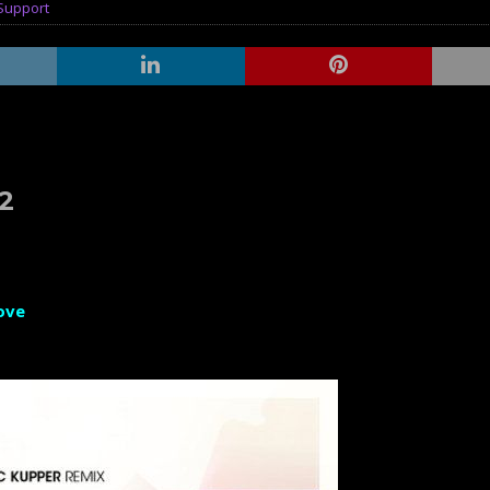
 Support
12
ove