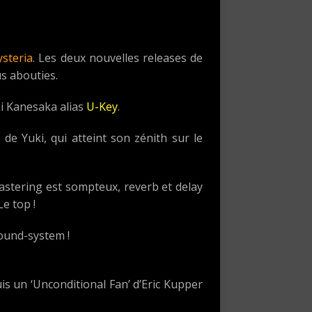
steria
. Les deux nouvelles releases de
us abouties.
i Kanesaka alias
U-Key
.
e Yuki, qui atteint son zénith sur le
stering est sompteux, reverb et delay
e top !
sound-system !
uis un ‘Unconditional Fan’ d’Eric Kupper