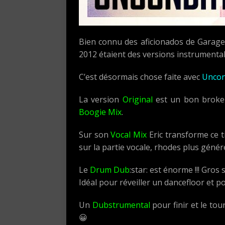
Bien connu des aficionados de Garag
2012 étaient des versions instrumentale
C’est désormais chose faite avec
Uncon
La version
Original
est un bon broken 
Boogie Mix
.
Sur son
Vocal Mix
Eric transforme ce 
sur la partie vocale, rhodes plus génér
Le
Drum Dub
:star: est énorme !!! Gro
Idéal pour réveiller un dancefloor et po
Un
Dubstrumental
pour finir et le tou
😀