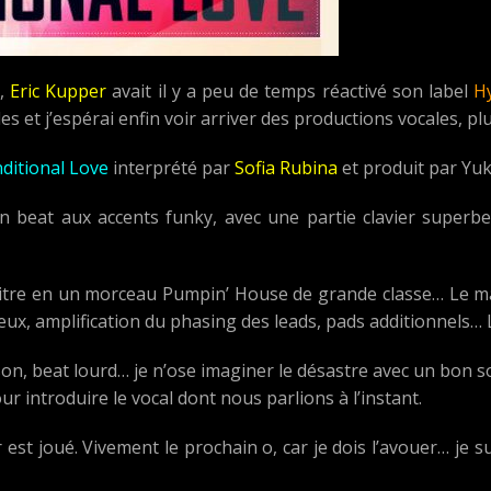
e,
Eric Kupper
avait il y a peu de temps réactivé son label
Hy
s et j’espérai enfin voir arriver des productions vocales, pl
ditional Love
interprété par
Sofia Rubina
et produit par Yuk
beat aux accents funky, avec une partie clavier superbe d
titre en un morceau Pumpin’ House de grande classe… Le ma
eux, amplification du phasing des leads, pads additionnels… L
s son, beat lourd… je n’ose imaginer le désastre avec un bon 
ur introduire le vocal dont nous parlions à l’instant.
r est joué. Vivement le prochain o, car je dois l’avouer… je s