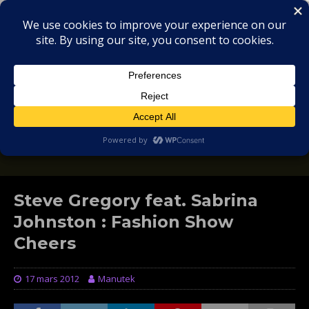
MIX
COLLECTORS
SOULFUL, DEEP HOUSE & GARAGE - MUSIC
REVIEWS
Steve Gregory feat. Sabrina
Johnston : Fashion Show
Cheers
17 mars 2012
Manutek