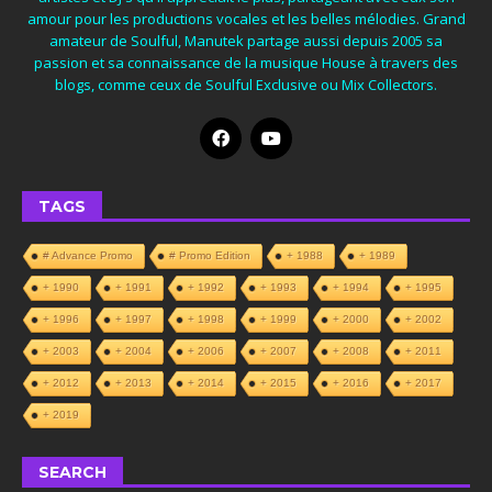
amour pour les productions vocales et les belles mélodies. Grand
amateur de Soulful, Manutek partage aussi depuis 2005 sa
passion et sa connaissance de la musique House à travers des
blogs, comme ceux de Soulful Exclusive ou Mix Collectors.
TAGS
# Advance Promo
# Promo Edition
+ 1988
+ 1989
+ 1990
+ 1991
+ 1992
+ 1993
+ 1994
+ 1995
+ 1996
+ 1997
+ 1998
+ 1999
+ 2000
+ 2002
+ 2003
+ 2004
+ 2006
+ 2007
+ 2008
+ 2011
+ 2012
+ 2013
+ 2014
+ 2015
+ 2016
+ 2017
+ 2019
SEARCH