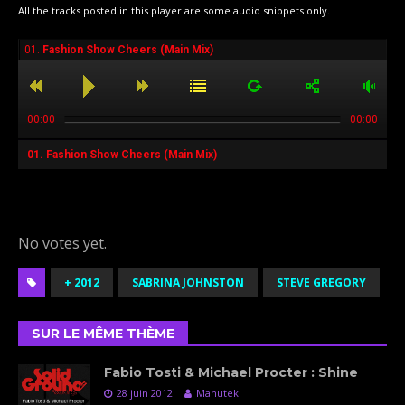
All the tracks posted in this player are some audio snippets only.
01.
Fashion Show Cheers (Main Mix)
00:00
00:00
01.
Fashion Show Cheers (Main Mix)
Rate this item:
Submit Rating
No votes yet.
+ 2012
SABRINA JOHNSTON
STEVE GREGORY
SUR LE MÊME THÈME
Fabio Tosti & Michael Procter : Shine
28 juin 2012
Manutek