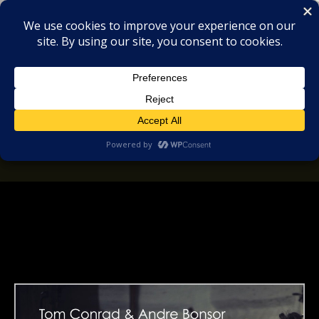
MIX
COLLECTORS
SOULFUL, DEEP HOUSE & GARAGE - MUSIC
REVIEWS
Tom Conrad & Andre Bonsor
feat. Pete Simpson – Love Like
This