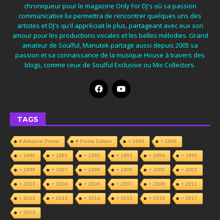
chroniqueur pour le magazine Only For DJ's où sa passion
communicative lui permettra de rencontrer quelques uns des
artistes et DJ's qu'il appréciait le plus, partageant avec eux son
amour pour les productions vocales et les belles mélodies. Grand
amateur de Soulful, Manutek partage aussi depuis 2005 sa
passion et sa connaissance de la musique House à travers des
blogs, comme ceux de Soulful Exclusive ou Mix Collectors.
TAGS
# Advance Promo
# Promo Edition
+ 1988
+ 1989
+ 1990
+ 1991
+ 1992
+ 1993
+ 1994
+ 1995
+ 1996
+ 1997
+ 1998
+ 1999
+ 2000
+ 2002
+ 2003
+ 2004
+ 2006
+ 2007
+ 2008
+ 2011
+ 2012
+ 2013
+ 2014
+ 2015
+ 2016
+ 2017
+ 2019