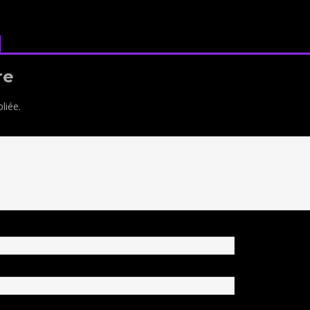
re
liée.