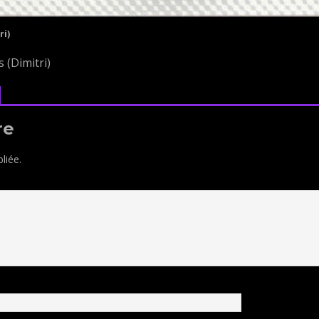
ri)
 (Dimitri)
re
liée.