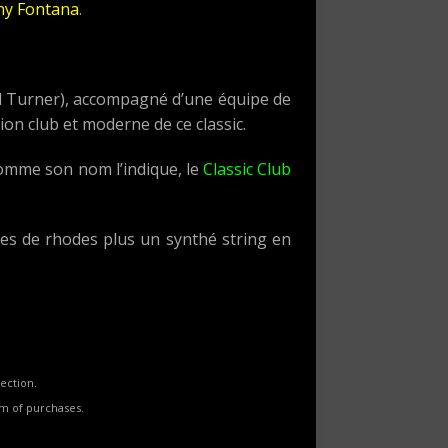
ny Fontana
.
hil Turner), accompagné d’une équipe de
ion club et moderne de ce classic.
! Comme son nom l’indique, le
Classic Club
tes de rhodes plus un synthé string en
ection.
rm of purchases.