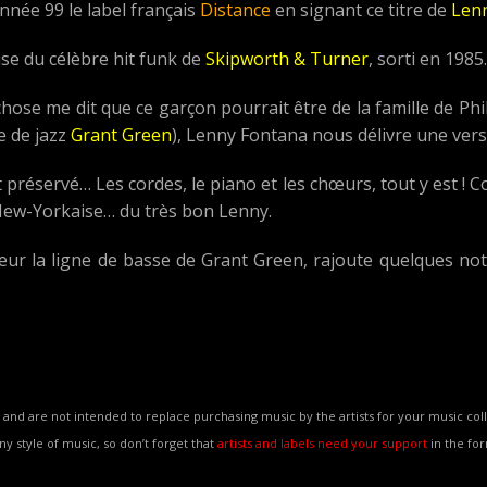
année 99 le label français
Distance
en signant ce titre de
Len
se du célèbre hit funk de
Skipworth & Turner
, sorti en 1985.
 chose me dit que ce garçon pourrait être de la famille de P
e de jazz
Grant Green
), Lenny Fontana nous délivre une vers
 est préservé… Les cordes, le piano et les chœurs, tout y est 
New-Yorkaise… du très bon Lenny.
eur la ligne de basse de Grant Green, rajoute quelques no
and are not intended to replace purchasing music by the artists for your music coll
any style of music, so don’t forget that
artists and labels need your support
in the fo