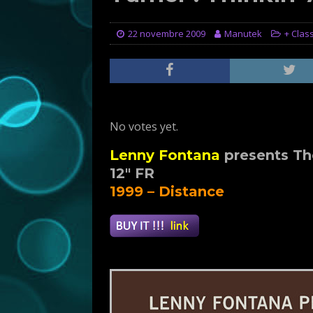
22 novembre 2009
Manutek
+ Clas
Rate this item:
Submit Rating
No votes yet.
Lenny Fontana
presents The
12″ FR
1999 – Distance