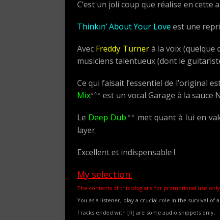
C’est un joli coup que réalise en cette 
Thinkin’ About Your Love
est une repri
Avec
Freddy Turner
à la voix (quelque
musiciens talentueux (dont le guitarist
Ce qui faisait l’essentiel de l’original
⭐⭐⭐
Mix
est un vocal Garage à la sauce 
⭐⭐
Le
Deep Dub
met quant à lui en val
layer.
Excellent et indispensable !
My selection:
The contents of this blog are for promotional use only
You as a listener, play a crucial role in the survival of 
Tracks ended with [R] are some audio snippets only.