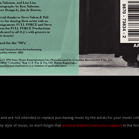
and are not intended to replace purchasing music by the artists for your music coll
any style of music, so don’t forget that
artists and labels need your support
in the fo