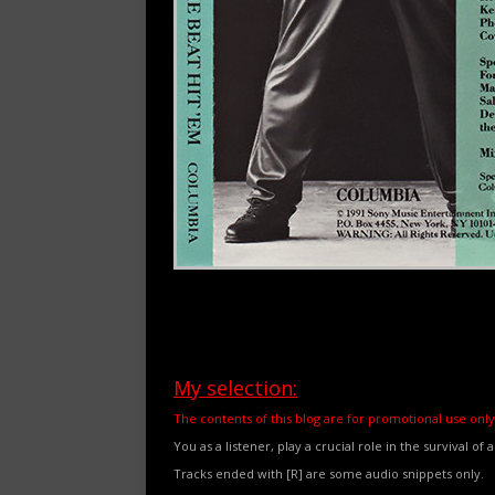
My selection:
The contents of this blog are for promotional use only
You as a listener, play a crucial role in the survival of 
Tracks ended with [R] are some audio snippets only.