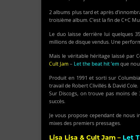
2 albums plus tard et après d’innombrab
troisième album. C’est la fin de C+C Mu
Le duo laisse derrière lui quelques
millions de disque vendus. Une performa
Mais le véritable héritage laissé par 
Cult Jam
–
Let the beat hit ’em
que nous
Produit en 1991 et sorti sur Columbi
travail de Robert Clivillés & David Cole.
Sur Discogs, on trouve pas moins de 3
succès.
Je vous propose cependant de nous int
mixes des premiers pressages.
Lisa Lisa & Cult Jam –
Let T