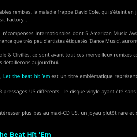
les remixes, la maladie frappe David Cole, qui s’éteint en j
sic Factory…
 35 récompenses internationales dont 5 American Music A
nce que très peu d’artistes étiquetés ‘Dance Music’, auront 
Cole & Clivillés, ce sont avant tout ces merveilleux remixe
 détaillerons aujourd’hui.
a,
Let the beat hit ’em
est un titre emblématique représentat
 pressages US différents… le disque vinyle ayant été sans 
éresser plus bas au maxi-CD US, un joyau plutôt rare et 
he Beat Hit ‘Em