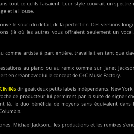
ans tout ce qu’ils faisaient. Leur style couvrait un spectre
age et la House.
uve le souci du détail, de la perfection. Des versions long
ons (là où les autres vous offraient seulement un vocal
 comme artiste à part entière, travaillait en tant que cla
estations au piano ou au remix comme sur ‘Janet Jackson –
ert en créant avec lui le concept de C+C Music Factory.
livillés
dirigeait deux petits labels indépendants, New York
oche de producteur lui permirent par la suite de signer c
t là, le duo bénéficia de moyens sans équivalent dans l
 Columbia.
Jones, Michael Jackson… les productions et les remixes s’e
.