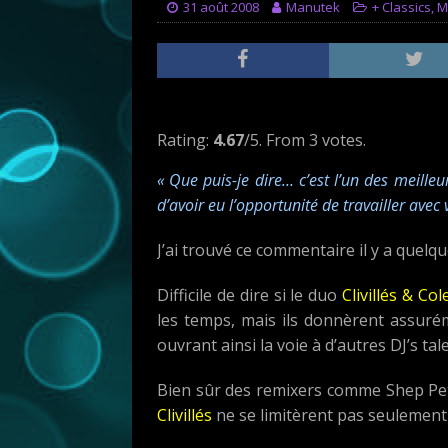
31 août 2008
Manutek
+ Classics
,
M
Rate this item:
Submit Rating
Rating:
4.67
/5. From 3 votes.
« Que puis-je dire… c’est l’un des meille
d’avoir eu l’opportunité de travailler avec
J’ai trouvé ce commentaire il y a quelqu
Difficile de dire si le duo
Clivillés & Col
les temps, mais ils donnèrent assuré
ouvrant ainsi la voie à d’autres DJ’s 
Bien sûr des remixers comme Shep Pett
Clivillés
ne se limitèrent pas seulemen