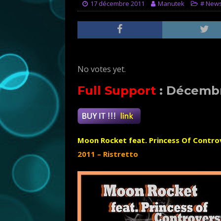
17 décembre 2011
Manutek
# New
Rate this item:
Submit Rating
No votes yet.
Full Support
:
Décembr
Moon Rocket feat. Princess Of Contro
2011 – Ristretto