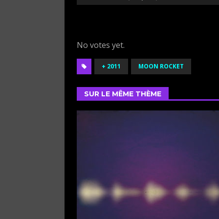
Rate this item:
Submit Rating
No votes yet.
+ 2011
MOON ROCKET
SUR LE MÊME THÈME