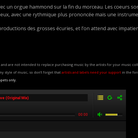
ec un orgue hammond sur la fin du morceau. Les coeurs sont
eux, avec une rythmique plus prononcée mais une instrumen
productions des grosses écuries, et l’on attend avec impatienc
and are not intended to replace purchasing music by the artists for your music coll
any style of music, so don’t forget that
artists and labels need your support
in the fo
ppets only.
e (Original Mix)
00:00