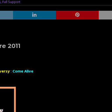
s
,
Full Support
e 2011
:
versy
Come Alive