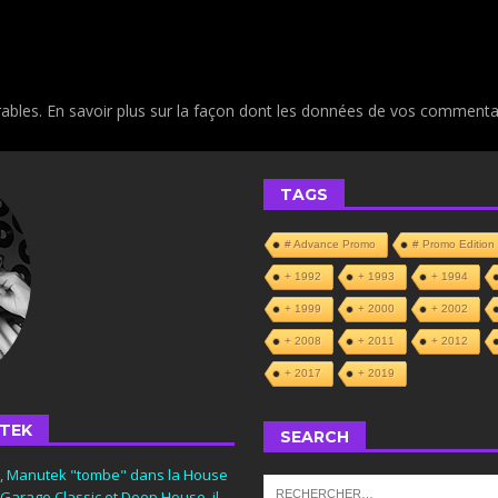
rables.
En savoir plus sur la façon dont les données de vos commentai
TAGS
# Advance Promo
# Promo Edition
+ 1992
+ 1993
+ 1994
+ 1999
+ 2000
+ 2002
+ 2008
+ 2011
+ 2012
+ 2017
+ 2019
TEK
SEARCH
s, Manutek "tombe" dans la House
 Garage Classic et Deep House, il