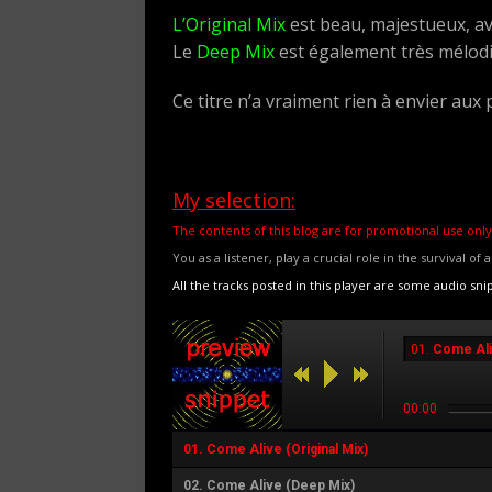
L’Original Mix
est beau, majestueux, av
Le
Deep Mix
est également très mélodi
Ce titre n’a vraiment rien à envier aux 
My selection:
The contents of this blog are for promotional use only
You as a listener, play a crucial role in the survival of 
All the tracks posted in this player are some audio sni
01.
Come Aliv
00:00
01.
Come Alive (Original Mix)
02.
Come Alive (Deep Mix)